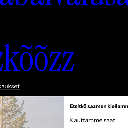
zkõõzz
kaukset
Etsitkö saamen kieliamm
Kauttamme saat