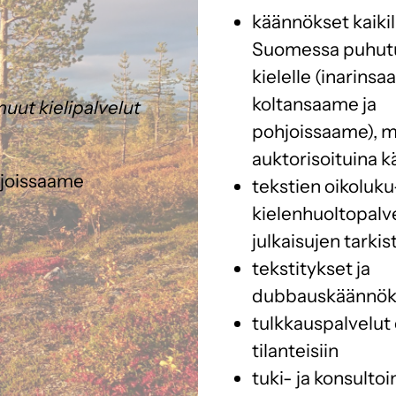
käännökset kaikil
Suomessa puhut
kielelle (inarinsa
koltansaame ja
uut kielipalvelut
pohjoissaame), 
auktorisoituina 
hjoissaame
tekstien oikoluku
kielenhuoltopalve
julkaisujen tarki
tekstitykset ja
dubbauskäännök
tulkkauspalvelut 
tilanteisiin
tuki- ja konsultoi