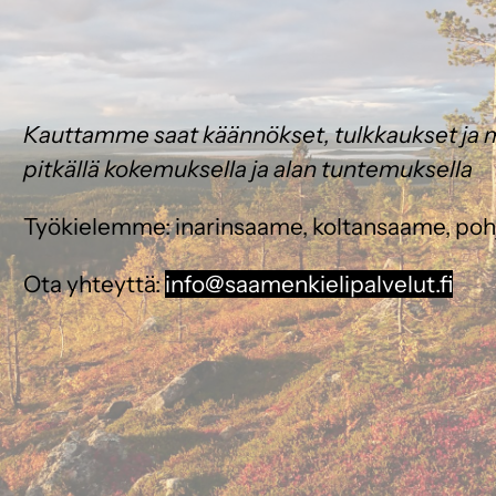
Kauttamme saat käännökset, tulkkaukset ja m
pitkällä kokemuksella ja alan tuntemuksella
Työkielemme: inarinsaame, koltansaame, po
Ota yhteyttä:
info@saamenkielipalvelut.fi