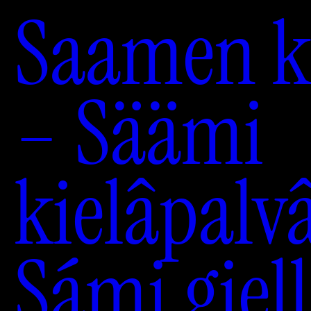
Saamen ki
– Säämi
kielâpalv
Sámi giel