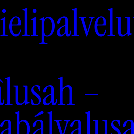
elipalvelu
âlusah –
labálvalusa