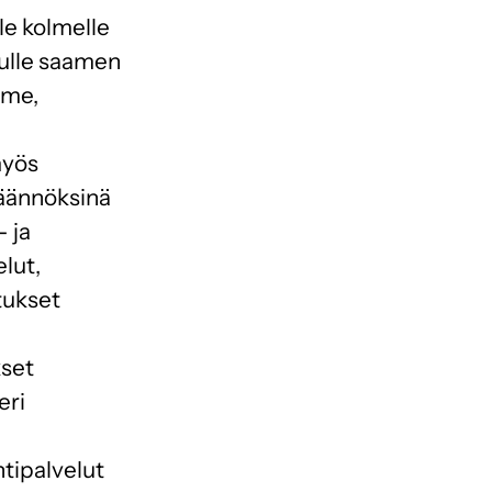
le kolmelle
ulle saamen
ame,
myös
käännöksinä
- ja
lut,
stukset
set
eri
ntipalvelut