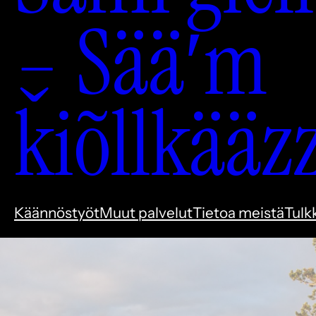
– Sääʹm
ǩiõllkääz
Käännöstyöt
Muut palvelut
Tietoa meistä
Tulk